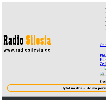
Odt
Pli
Klik
Zes
Słuc
Cytat na dziś - Kto ma pow