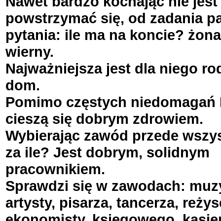
Nawet bardzo kochając nie jest
powstrzymać się, od zadania p
pytania: ile ma na koncie? żona
wierny.
Najważniejsza jest dla niego rod
dom.
Pomimo częstych niedomagań 
cieszą się dobrym zdrowiem.
Wybierając zawód przede wszys
za ile? Jest dobrym, solidnym
pracownikiem.
Sprawdzi się w zawodach: muz
artysty, pisarza, tancerza, reżys
ekonomisty, księgowego, kasjer