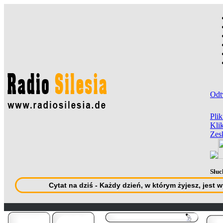
Odt
Pli
Klik
Zes
Słuc
Cytat na dziś - Każdy dzień, w którym żyjesz, jes