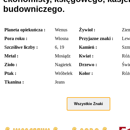
budowniczego.
Planeta opiekuńcza :
Wenus
Żywioł :
Zie
Pora roku :
Wiosna
Przyjazne znaki :
Lew
Szczśliwe liczby :
6, 19
Kamień :
Szm
Metal :
Mosiądz
Kwiat :
Róż
Zioło :
Nagietek
Drzewo :
Świe
Ptak :
Wróbelek
Kolor :
Róż
Tkanina :
Jeans
Wszystkie Znaki