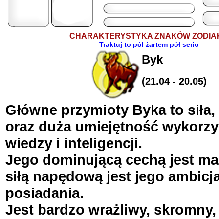
Fridus
Od: 00:00
Do: 10:00
Silesia
CHARAKTERYSTYKA ZNAKÓW ZODIA
Traktuj to pół żartem pół serio
Byk
(21.04 - 20.05)
Główne przymioty Byka to siła
oraz duża umiejętność wykorzy
wiedzy i inteligencji.
Jego dominującą cechą jest mat
siłą napędową jest jego ambicja
posiadania.
Jest bardzo wrażliwy, skromny,