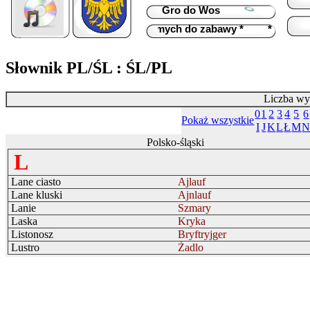
Fridus
Od: 00:00
Gro do Wos
Gro do 
Do: 10:00
Silesia
piosenkę *
* Zaproś znajomych do zabawy *
* Zrób kom
Słownik PL/ŚL : ŚL/PL
Liczba wy
0
1
2
3
4
5
6
Pokaż wszystkie
I
J
K
L
Ł
M
Polsko-śląski
L
Lane ciasto
Ajlauf
Lane kluski
Ajnlauf
Lanie
Szmary
Laska
Kryka
Listonosz
Bryftryjger
Lustro
Żadlo