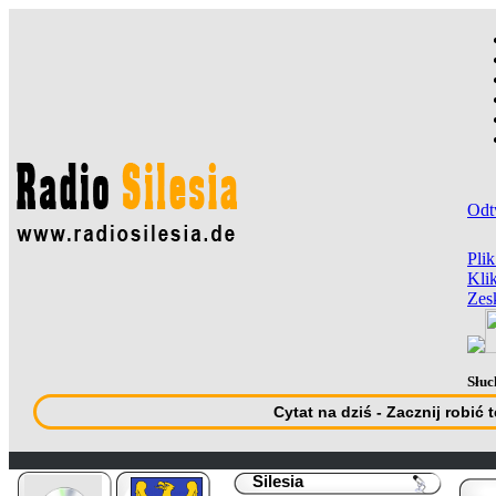
Odt
Pli
Klik
Zes
Słuc
Cytat na dziś - Zacznij robić 
Silesia