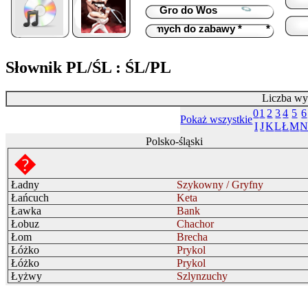
Fridus
Od: 00:00
Gro do Wos
Gro do 
Do: 17:00
Silesia
piosenkę *
* Zaproś znajomych do zabawy *
* Zrób kom
Słownik PL/ŚL : ŚL/PL
Liczba wy
0
1
2
3
4
5
6
Pokaż wszystkie
I
J
K
L
Ł
M
Polsko-śląski
�
Ładny
Szykowny / Gryfny
Łańcuch
Keta
Ławka
Bank
Łobuz
Chachor
Łom
Brecha
Łóżko
Prykol
Łóżko
Prykol
Łyżwy
Szlynzuchy