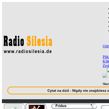
Odt
Pli
Klik
Zes
Słuc
Cytat na dziś - Nigdy nie znajdziesz 
Fridus